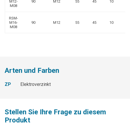
M12-
90
M12
55
45
10
M08
RSM-
M16-
90
M12
55
45
10
M08
Arten und Farben
ZP
Elektroverzinkt
Stellen Sie Ihre Frage zu diesem
Produkt