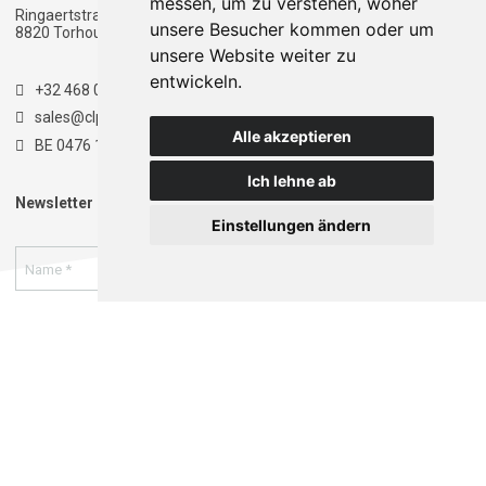
messen, um zu verstehen, woher
Ringaertstraat 1
Ringaertstraat 1
unsere Besucher kommen oder um
8820 Torhout - Belgien
8820 Torhout - Belgien
unsere Website weiter zu
entwickeln.
+32 468 020 900
sales@clpt.be
Alle akzeptieren
BE 0476 174 681
Ich lehne ab
Newsletter
Einstellungen ändern
Ich bin damit einverstanden, dass meine Daten gemäß
der
Datenschutzerklärung
gespeichert und verarbeitet
werden. *
Anmelden