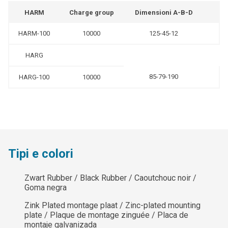
HARM
Charge group
Dimensioni A-B-D
HARM-100
10000
125-45-12
HARG
85-79-190
HARG-100
10000
Tipi e colori
Zwart Rubber / Black Rubber / Caoutchouc noir /
Goma negra
Zink Plated montage plaat / Zinc-plated mounting
plate / Plaque de montage zinguée / Placa de
montaje galvanizada