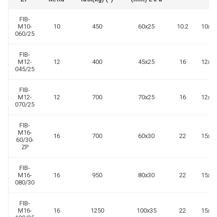
FIB-
M10-
10
450
60x25
10.2
10x2
060/25
FIB-
M12-
12
400
45x25
16
12x2
045/25
FIB-
M12-
12
700
70x25
16
12x2
070/25
FIB-
M16-
16
700
60x30
22
15x2
60/30-
ZP
FIB-
M16-
16
950
80x30
22
15x2
080/30
FIB-
M16-
16
1250
100x35
22
15x2