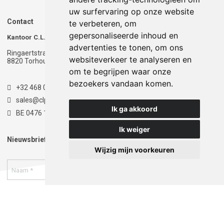
uw surfervaring op onze website
Contact
te verbeteren, om
gepersonaliseerde inhoud en
Kantoor C.L.P.T.
Magazijn C.L.P.T.
advertenties te tonen, om ons
Ringaertstraat 1
Ringaertstraat 1
websiteverkeer te analyseren en
8820 Torhout - België
8820 Torhout - België
om te begrijpen waar onze
bezoekers vandaan komen.
+32 468 020 900
sales@clpt.be
Ik ga akkoord
BE 0476 174 681
Ik weiger
Nieuwsbrief
Wijzig mijn voorkeuren
Ik geef de toestemming om mijn gegevens te bewaren
en verwerken zoals aangegeven in onze
privacy
statement
. *