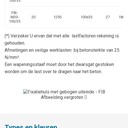
100/35
FIB-
M20-
20
1250
100x35
27
18x2
100/35
(*) Verzeker U ervan dat met alle lastfactoren rekening is
gehouden.
Afmetingen en veilige werklasten bij betonsterkte van 25
N/mm².
Een wapeningsstaaf moet door het dwarsgat gestoken
worden om de last over te dragen naar het beton.
Afbeelding vergroten
Types en kleuren