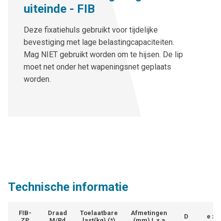
uiteinde - FIB
Deze fixatiehuls gebruikt voor tijdelijke
bevestiging met lage belastingcapaciteiten.
Mag NIET gebruikt worden om te hijsen. De lip
moet net onder het wapeningsnet geplaats
worden.
Technische informatie
FIB-
Draad
Toelaatbare
Afmetingen
D
e x f
ZP
M/Rd
last(kg) (*)
(mm) L x a